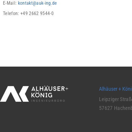
E-Mail:
kontakt@auk-ing.de
Telefon:
+49 2662 9544-0
Alhäuser + Kön
Leipziger Straß
57627 Hachen