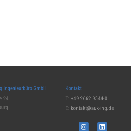
ig Ingenieurbüro GmbH
Kontakt
e 24
T:
+49 2662 9544-0
burg
E:
kontakt@auk-ing.de